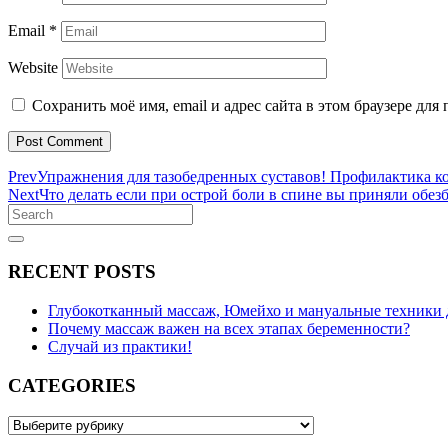
Email
*
Website
Сохранить моё имя, email и адрес сайта в этом браузере д
Post Comment
Prev
Упражнения для тазобедренных суставов! Профилактика ко
Next
Что делать если при острой боли в спине вы приняли обе
Search
for:
Search
RECENT POSTS
Глубокотканный массаж, Юмейхо и мануальные техники 
Почему массаж важен на всех этапах беременности?
Случай из практики!
CATEGORIES
CATEGORIES