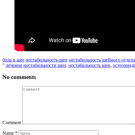
боль в шее
нестабильность шеи
нестабильность шейного отдела
"
лечение нестабильности шеи
,
нестабильность шеи
,
остеохонд
No comments
Comment
Name
*