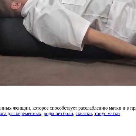
нных женщин, которое способствует расслаблению матки и в при
ога для беременных
,
роды без боли
,
схватки
,
тонус матки