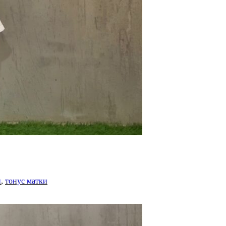
и
,
тонус матки