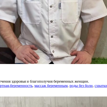
ечения здоровья и благополучия беременных женщин.
ртная-беременность
,
массаж беременным
,
роды без боли
,
схватк