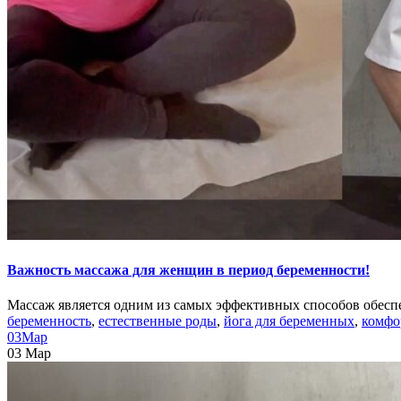
Важность массажа для женщин в период беременности!
Массаж является одним из самых эффективных способов обесп
беременность
,
естественные роды
,
йога для беременных
,
комфо
03
Мар
03
Мар