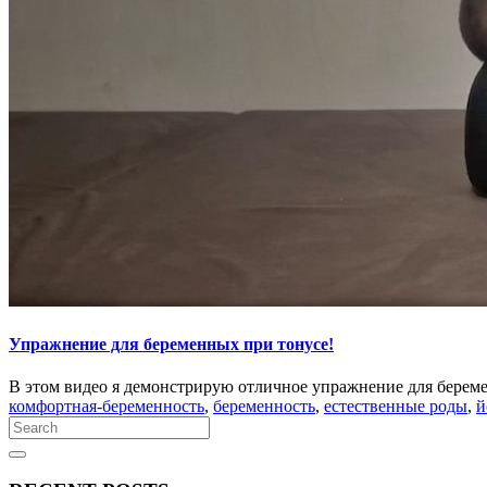
Упражнение для беременных при тонусе!
В этом видео я демонстрирую отличное упражнение для береме
комфортная-беременность
,
беременность
,
естественные роды
,
й
Search
for:
Search